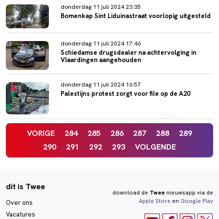
donderdag 11 juli 2024 23:35
Bomenkap Sint Liduinastraat voorlopig uitgesteld
donderdag 11 juli 2024 17:46
Schiedamse drugsdealer na achtervolging in
Vlaardingen aangehouden
donderdag 11 juli 2024 16:57
Palestijns protest zorgt voor file op de A20
VORIGE
284
285
286
287
288
289
290
291
292
293
VOLGENDE
dit is Twee
download de
Twee
nieuwsapp via de
Apple Store
en
Google Play
Over ons
Vacatures