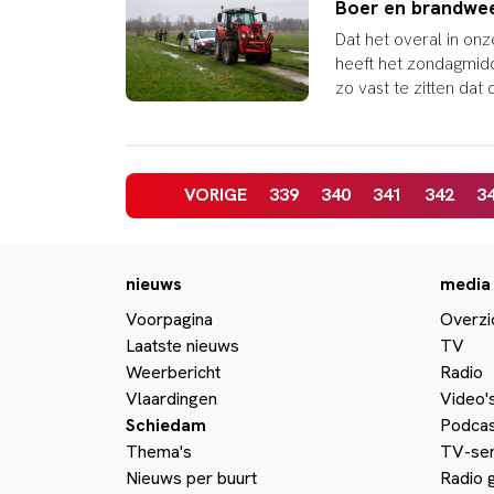
Boer en brandweer
Dat het overal in onze
heeft het zondagmid
zo vast te zitten da
VORIGE
339
340
341
342
3
nieuws
media
Voorpagina
Overzi
Laatste nieuws
TV
Weerbericht
Radio
Vlaardingen
Video'
Schiedam
Podcas
Thema's
TV-ser
Nieuws per buurt
Radio 