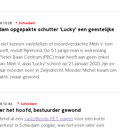
24 13:28
Schiedam
dam opgepakte schutter 'Lucky' een geestelijke
niet kunnen vaststellen of moordverdachte Minh V. een
heeft, meldt Rijnmond. De 51-jarige man is wekenlang
Pieter Baan Centrum (PBC) maar heeft aan geen enkel
 Minh V. alias 'Lucky' schoot op 21 januari 2023 zijn ex-
haar moeder neer in Zwijndrecht. Moeder Michel kwam om
aakte zwaar gewond.
24 12:43
Schiedam
ver het hoofd, bestuurder gewond
tend al een
vastzittende RET-wagen
voor een korte
erkeer in Schiedam zorgde, was het even later een