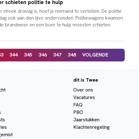
 schieten politie te hulp
 streek drassig is, hoef je niemand te vertellen. De politie
dag ook aan den lijve ondervonden. Politiewagens kwamen
t de brandweer en een boer te hulp moesten schieten.
43
344
345
346
347
348
VOLGENDE
dit is Twee
cht
Over ons
Vacatures
FAQ
s
PBO
ts
Jaarstukken
ies
Klachtenregeling
gemist