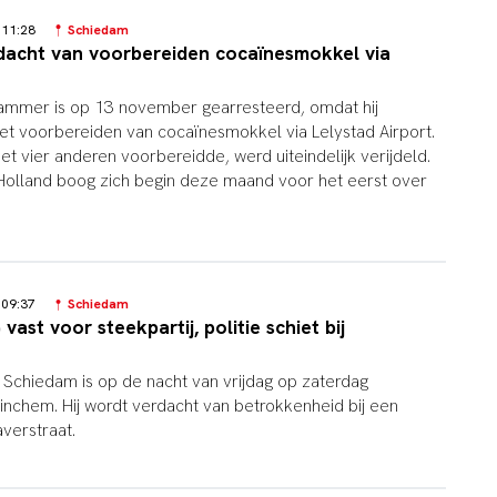
4 11:28
Schiedam
acht van voorbereiden cocaïnesmokkel via
dammer is op 13 november gearresteerd, omdat hij
et voorbereiden van cocaïnesmokkel via Lelystad Airport.
et vier anderen voorbereidde, werd uiteindelijk verijdeld.
Holland boog zich begin deze maand voor het eerst over
4 09:37
Schiedam
ast voor steekpartij, politie schiet bij
t Schiedam is op de nacht van vrijdag op zaterdag
nchem. Hij wordt verdacht van betrokkenheid bij een
averstraat.