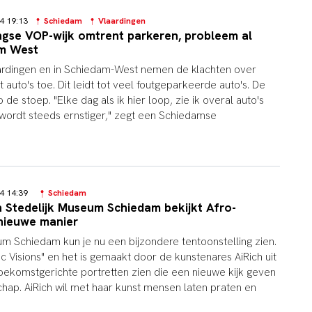
24 19:13
Schiedam
Vlaardingen
ngse VOP-wijk omtrent parkeren, probleem al
am West
aardingen en in Schiedam-West nemen de klachten over
 auto's toe. Dit leidt tot veel foutgeparkeerde auto's. De
de stoep. "Elke dag als ik hier loop, zie ik overal auto's
wordt steeds ernstiger," zegt een Schiedamse
24 14:39
Schiedam
n Stedelijk Museum Schiedam bekijkt Afro-
 nieuwe manier
um Schiedam kun je nu een bijzondere tentoonstelling zien.
tic Visions" en het is gemaakt door de kunstenares AiRich uit
oekomstgerichte portretten zien die een nieuwe kijk geven
ap. AiRich wil met haar kunst mensen laten praten en