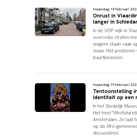
maandag 19 februari 20
Onrust in Vlaardi
langer in Schied
In de VOP-wijk in Vl
overvolle straten met
wagens staan vaak op 
staan. Het probleem 
buurtbewoner.
maandag 19 februari 20
Tentoonstelling i
identiteit op een
In het Stedelijk Muse
Het heet "Afrofuturis
Amsterdam. Ze laat t
op de Afro-gemeensch
discussiëren.