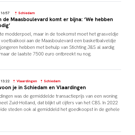
4 16:57
Schiedam
n de Maasboulevard komt er bijna: ‘We hebben
odig’
ote modderpoel, maar in de toekomst moet het grasveldje
e voetbalkooi aan de Maasboulevard een basketbalveldje
ongeren hebben met behulp van Stichting J&S al aardig
maar de laatste 7500 euro ontbreekt nu nog.
4 13:22
Vlaardingen
Schiedam
oon je in Schiedam en Vlaardingen
dingen was de gemiddelde transactieprijs van een woning
heel Zuid-Holland, dat blijkt uit cijfers van het CBS. In 2022
eide steden ook al gemiddeld het goedkoopst in de gehele