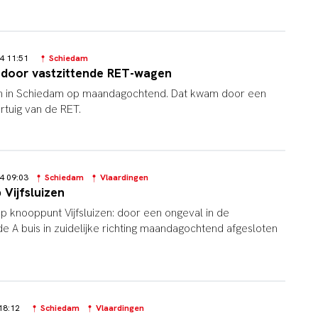
24 11:51
Schiedam
door vastzittende RET-wagen
n in Schiedam op maandagochtend. Dat kwam door een
rtuig van de RET.
24 09:03
Schiedam
Vlaardingen
Vijfsluizen
 knooppunt Vijfsluizen: door een ongeval in de
e A buis in zuidelijke richting maandagochtend afgesloten
 18:12
Schiedam
Vlaardingen