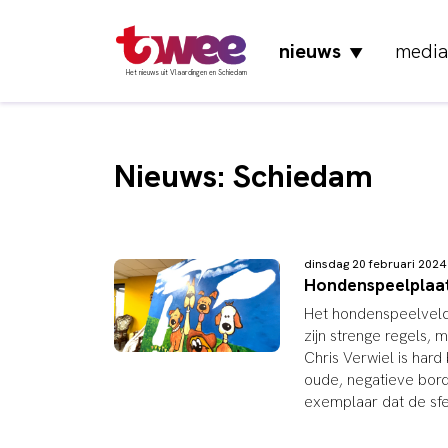
nieuws
media
▼
Het nieuws uit Vlaardingen en Schiedam
Nieuws: Schiedam
dinsdag 20 februari 202
Hondenspeelplaats
Het hondenspeelveld
zijn strenge regels,
Chris Verwiel is har
oude, negatieve bord
exemplaar dat de sfe