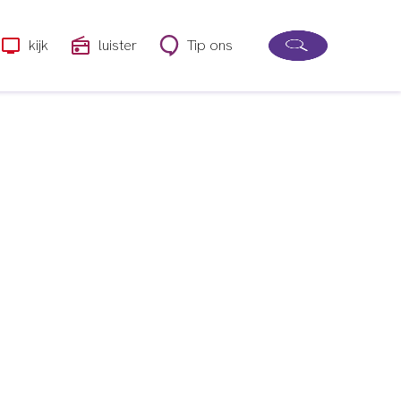
kijk
luister
Tip ons