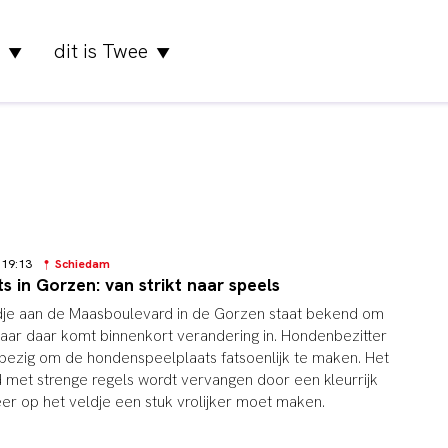
dit is Twee
▼
▼
4 19:13
Schiedam
 in Gorzen: van strikt naar speels
je aan de Maasboulevard in de Gorzen staat bekend om
 maar daar komt binnenkort verandering in. Hondenbezitter
d bezig om de hondenspeelplaats fatsoenlijk te maken. Het
 met strenge regels wordt vervangen door een kleurrijk
er op het veldje een stuk vrolijker moet maken.